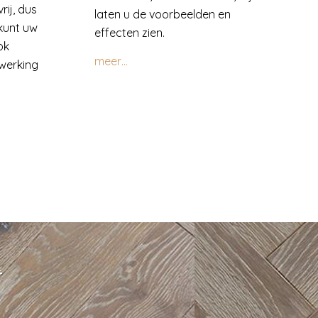
rij, dus
laten u de voorbeelden en
 kunt uw
effecten zien.
ok
meer…
werking
R