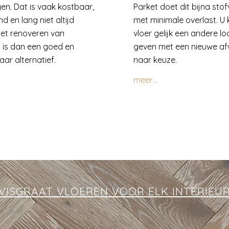
en. Dat is vaak kostbaar,
Parket doet dit bijna stofv
nd en lang niet altijd
met minimale overlast. U
Het renoveren van
vloer gelijk een andere lo
 is dan een goed en
geven met een nieuwe af
ar alternatief.
naar keuze.
meer…
VISGRAAT VLOEREN VOOR ELK INTERIEU