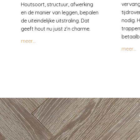
vervang
Houtsoort, structuur, afwerking
tijdrove
en de manier van leggen, bepalen
nodig. 
de uiteindelijke uitstraling. Dat
trappen
geeft hout nu juist z’n charme.
betaalba
meer…
meer…