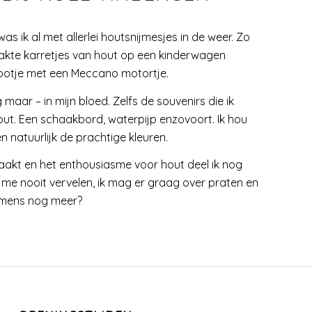
was ik al met allerlei houtsnijmesjes in de weer. Zo
maakte karretjes van hout op een kinderwagen
ootje met een Meccano motortje.
maar – in mijn bloed. Zelfs de souvenirs die ik
ut. Een schaakbord, waterpijp enzovoort. Ik hou
en natuurlijk de prachtige kleuren.
aakt en het enthousiasme voor hout deel ik nog
 me nooit vervelen, ik mag er graag over praten en
n mens nog meer?