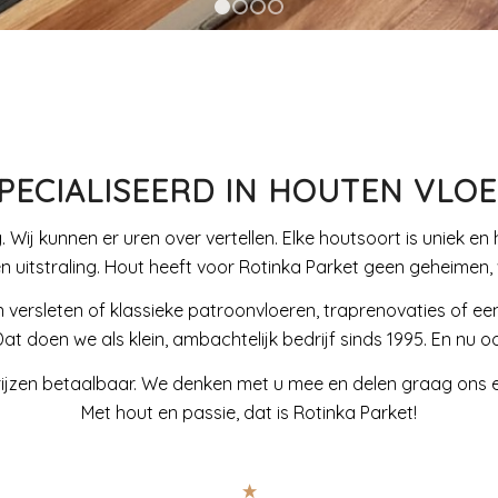
1
2
3
4
PECIALISEERD IN HOUTEN VLO
ig. Wij kunnen er uren over vertellen. Elke houtsoort is uniek
n uitstraling. Hout heeft voor Rotinka Parket geen geheimen, wi
n versleten of klassieke patroonvloeren, traprenovaties of ee
t doen we als klein, ambachtelijk bedrijf sinds 1995. En nu 
e prijzen betaalbaar. We denken met u mee en delen graag ons
Met hout en passie, dat is Rotinka Parket!