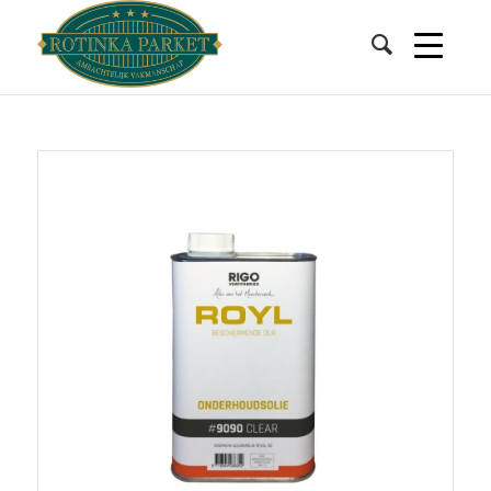
Shop
You are here:
Home
/
/
Onderhoud geoliede vloeren
/
Royl onderhoudsolie 9090 clear voor geoliede houten vloeren