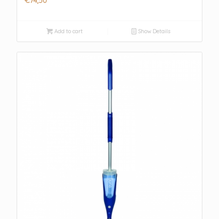
€
74,50
Add to cart
Show Details